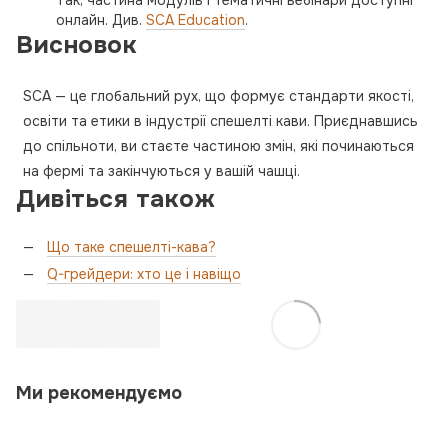
Так, частина модулів і тематичні вебінари доступні
онлайн. Див.
SCA Education
.
Висновок
SCA — це глобальний рух, що формує стандарти якості,
освіти та етики в індустрії спешелті кави. Приєднавшись
до спільноти, ви стаєте частиною змін, які починаються
на фермі та закінчуються у вашій чашці.
Дивіться також
Що таке спешелті-кава?
Q-грейдери: хто це і навіщо
Ми рекомендуємо