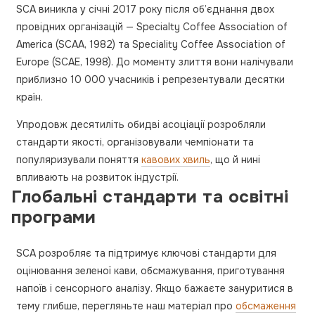
SCA виникла у січні 2017 року після об’єднання двох
провідних організацій — Specialty Coffee Association of
America (SCAA, 1982) та Speciality Coffee Association of
Europe (SCAE, 1998). До моменту злиття вони налічували
приблизно 10 000 учасників і репрезентували десятки
країн.
Упродовж десятиліть обидві асоціації розробляли
стандарти якості, організовували чемпіонати та
популяризували поняття
кавових хвиль
, що й нині
впливають на розвиток індустрії.
Глобальні стандарти та освітні
програми
SCA розробляє та підтримує ключові стандарти для
оцінювання зеленої кави, обсмажування, приготування
напоїв і сенсорного аналізу. Якщо бажаєте зануритися в
тему глибше, перегляньте наш матеріал про
обсмаження