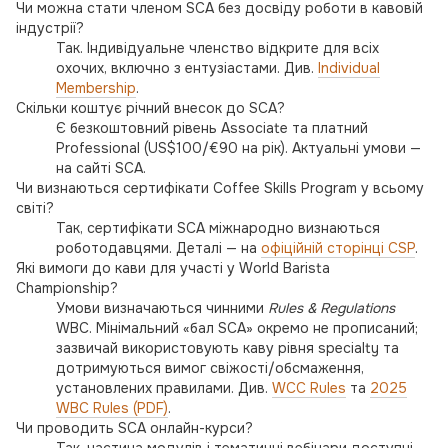
Чи можна стати членом SCA без досвіду роботи в кавовій
індустрії?
Так. Індивідуальне членство відкрите для всіх
охочих, включно з ентузіастами. Див.
Individual
Membership
.
Скільки коштує річний внесок до SCA?
Є безкоштовний рівень Associate та платний
Professional (US$100/€90 на рік). Актуальні умови —
на сайті SCA.
Чи визнаються сертифікати Coffee Skills Program у всьому
світі?
Так, сертифікати SCA міжнародно визнаються
роботодавцями. Деталі — на
офіційній сторінці CSP
.
Які вимоги до кави для участі у World Barista
Championship?
Умови визначаються чинними
Rules & Regulations
WBC. Мінімальний «бал SCA» окремо не прописаний;
зазвичай використовують каву рівня specialty та
дотримуються вимог свіжості/обсмаження,
установлених правилами. Див.
WCC Rules
та
2025
WBC Rules (PDF)
.
Чи проводить SCA онлайн-курси?