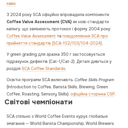
кави
.
З 2024 року SCA офіційно впровадила компоненти
Coffee Value Assessment (CVA)
як нові стандарти
капінгу, що замінюють протокол і форму 2004 року:
Coffee Value Assessment
та
повідомлення SCA про
прийняття стандартів (SCA-102/103/104-2024)
.
У green grading для зразка 350 г застосовується
підрахунок дефектів (Cat-1/Cat-2). Деталі дивіться у
розділі
SCA Coffee Standards
.
Освітні програми SCA включають
Coffee Skills Program
(Introduction to Coffee, Barista Skills, Brewing, Green
Coffee, Roasting, Sensory Skills):
офіційна сторінка CSP
.
Світові чемпіонати
SCA спільно з World Coffee Events курує глобальні
змагання — World Barista Championship, World Brewers