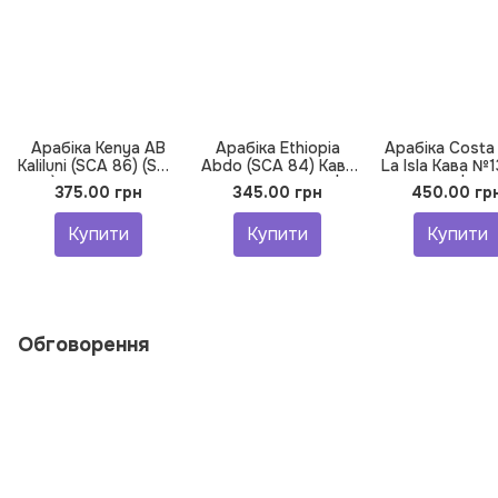
Арабіка Kenya AB
Арабіка Ethiopia
Арабіка Costa 
Kaliluni (SCA 86) (SCA
Abdo (SCA 84) Кава
La Isla Кава №1
86) Кава №24 від
№37 від BUNO. |
BUNO. | Кав
375.00 грн
345.00 грн
450.00 гр
BUNO. | Кава мелена,
Кава зернова,
зернова,
Обсмажування –
Обсмажування –
Обсмажуванн
Купити
Купити
Купити
Фільтр, Помел –
Еспресо, 250 г
Еспресо, 250
Гейзер, 250 г
Обговорення