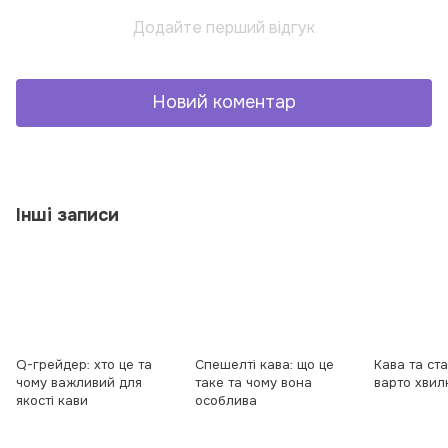
Додайте перший відгук
Новий коментар
Інші записи
Q-грейдер: хто це та
Спешeлті кава: що це
Кава та ста
чому важливий для
таке та чому вона
варто хвил
якості кави
особлива