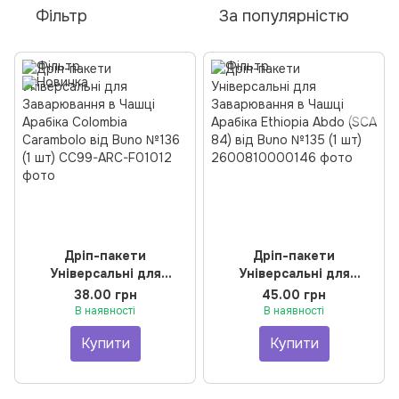
Фільтр
За популярністю
Дріп-пакети
Дріп-пакети
Універсальні для
Універсальні для
Заварювання в Чашці
Заварювання в Чашці
38.00 грн
45.00 грн
Арабіка Colombia
Арабіка Ethiopia Abdo
В наявності
В наявності
Carambolo від Buno №136
(SCA 84) від Buno №135
Купити
Купити
(1 шт)
(1 шт)