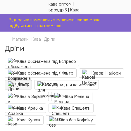
Відправка замовлень з меленою кавою може
відбуватись із затримкою.
Магазин
Кава
Дріпи
Дріпи
Кава обсмажена під Еспресо
Кава обсмажена під Фільтр
Кавові Набори
Дріпи
Капсули для кавомашин
Кава в Зернах
Кава Мелена
Кава Арабіка
Кава Спешелті
Кава Купаж
Кава без Кофеїну