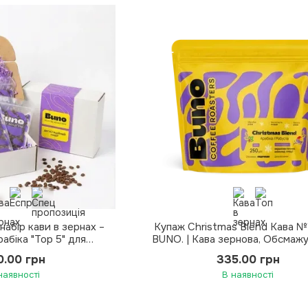
набір кави в зернах –
Купаж Christmas Blend Кава №
абіка "Top 5" для
BUNO. | Кава зернова, Обсмажу
BUNO | Обсмажування –
Еспресо, 250 г
0.00 грн
335.00 грн
, 500 г, 5 шт
наявності
В наявності