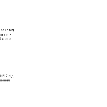
 №17 від
вання –