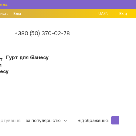
кою.
риста
Блог
UA
EN
Вхід
+380 (50) 370-02-78
Гурт для бізнесу
ртування:
за популярністю
Відображення: