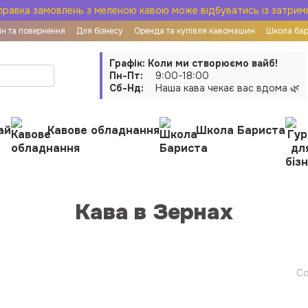
правка замовлень з меленою кавою може відбуватись із затрим
н та повернення
Для бізнесу
Оренда та купівля кавомашин
Школа ба
ої оферти
Графік: Коли ми створюємо вайб!
Пн-Пт:
9:00-18:00
Сб-Нд:
Наша кава чекає вас вдома 🌿
ай
Кавове обладнання
Школа Бариста
Кава в Зернах
Со