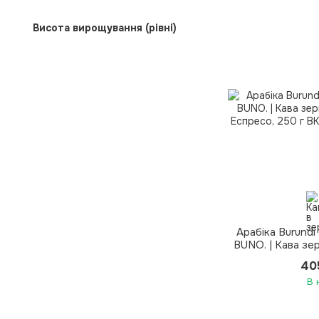
Висота вирощування (рівні)
Арабіка Burundi
BUNO. | Кава зе
Еспр
40
В 