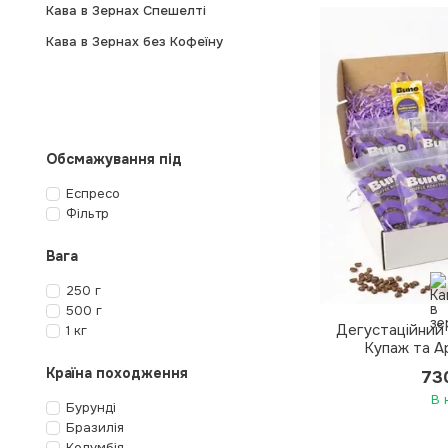
Кава в Зернах Спешелті
Кава в Зернах без Кофеїну
Обсмажування під
Еспресо
Фільтр
Вага
250 г
500 г
Дегустаційний 
1 кг
Купаж та Ар
Кавомашини від 
Країна походження
73
Еспресо
В 
Бурунді
Бразилія
Колумбія