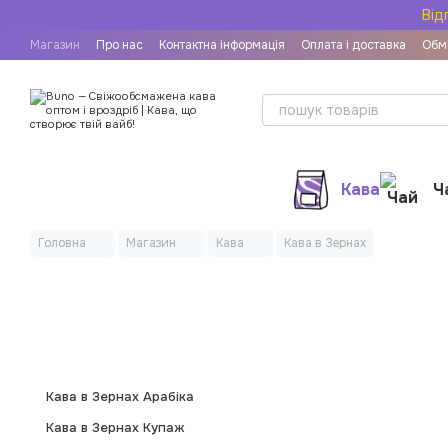
Перейти до основного контенту
Від
Магазин
Про нас
Контактна інформація
Оплата і доставка
Обмі
Рецепти приготування кави
Угода користувача
Договір публічн
Кава
Ч
Головна
Магазин
Кава
Кава в Зернах
Кава в Зернах Арабіка
Кава в Зернах Купаж