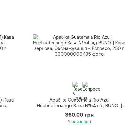
) Кава
Арабіка Guatemala Rio Azul
ова,
Huehuetenango Кава №54 від BUNO. |
0 г
Кава зернова, Обсмажування – Еспресо,
360.00 грн
250 г
В наявності