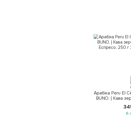
Арабіка Peru El 
BUNO. | Кава зе
Еспр
34
В 