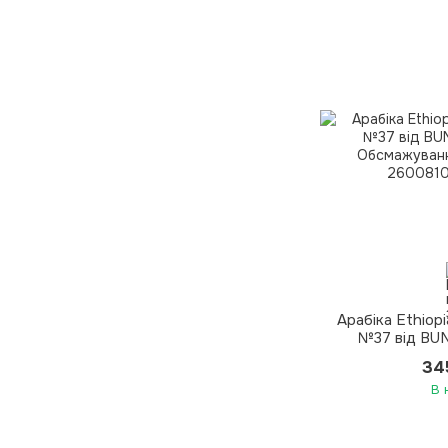
Арабіка Ethiop
№37 від BUN
Обсмажуванн
34
В 