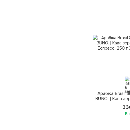
Арабіка Brasil 
BUNO. | Кава зе
Еспр
33
В 