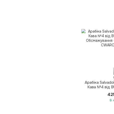
Арабіка Salvado
Кава №4 від B
Обсмажуванн
42
В 