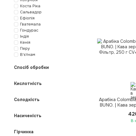
Коста Ріка
Сальвадор
Ефіопія
Гватемала
Гондурас
Індія
Кенія
Перу
В'єтнам
Спосіб обробки
Кислотність
Арабіка Colombi
Солодкість
BUNO. | Кава зе
Філ
42
Насиченість
В 
Гірчинка