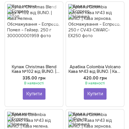
Купаж Christmas Blend
Арабіка Colombia Volcano
Кава №102 від BUNO. |
Кава №43 від BUNO. | Кава
Кава мелена,
зернова, Обсмажування –
335.00 грн
420.00 грн
Обсмажування – Еспресо,
Еспресо, 250 г
В наявності
В наявності
Помел – Гейзер, 250 г
Купити
Купити