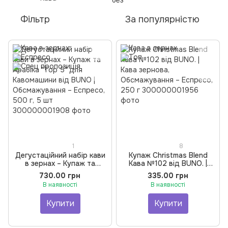
Фільтр
За популярністю
1
8
Дегустаційний набір кави
Купаж Christmas Blend
в зернах – Купаж та
Кава №102 від BUNO. |
Арабіка "Top 5" для
Кава зернова,
730.00 грн
335.00 грн
Кавомашини від BUNO |
Обсмажування – Еспресо,
В наявності
В наявності
Обсмажування – Еспресо,
250 г
500 г, 5 шт
Купити
Купити