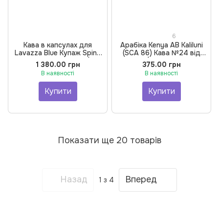
6
Кава в капсулах для
Арабіка Kenya AB Kaliluni
Lavazza Blue Купаж Sping
(SCA 86) Кава №24 від
Blend від Buno №100 (100
BUNO. | Кава зернова,
1 380.00 грн
375.00 грн
шт)
Обсмажування – Еспресо,
В наявності
В наявності
250 г
Купити
Купити
Показати ще 20 товарів
Назад
Вперед
1
з 4