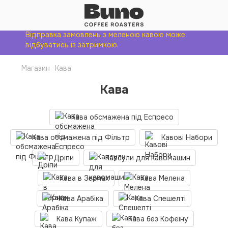
Відправка замовлень з меленою кавою може
відбуватись із затримкою.
Магазин
Кава
Кава
Кава обсмажена під Еспресо
Кава обсмажена під Фільтр
Кавові Набори
Дріпи
Капсули для кавомашин
Кава в Зернах
Кава Мелена
Кава Арабіка
Кава Спешелті
Кава Купаж
Кава без Кофеїну