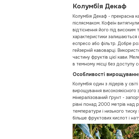
Колумбія Декаф
Колумбія Декаф - прекрасна ка
післясмаком. Кофеїн витягнули
відтіснення його під високим 
характеристики залишаються 
еспресо або фільтр. Добре ро
гейзерній кавоварці. Викорис
частину фруктів цієї кави. Мел
в темному місці без доступу с
Особливості вирощування
Колумбія один з лідерів у сві
вирощування високоякісного зе
мінералізований ґрунт - запор
рівні понад 2000 метрів над р
температури і низького тиску 
більше фруктових кислот і нат