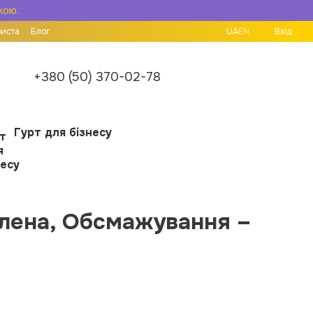
кою.
риста
Блог
UA
EN
Вхід
+380 (50) 370-02-78
Гурт для бізнесу
елена, Обсмажування –