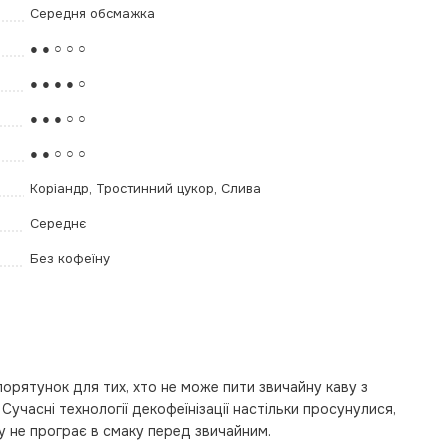
Середня обсмажка
● ● ○ ○ ○
● ● ● ● ○
● ● ● ○ ○
● ● ○ ○ ○
Коріандр, Тростинний цукор, Слива
Середнє
Без кофеїну
орятунок для тих, хто не може пити звичайну каву з
Сучасні технології декофеїнізації настільки просунулися,
у не програє в смаку перед звичайним.