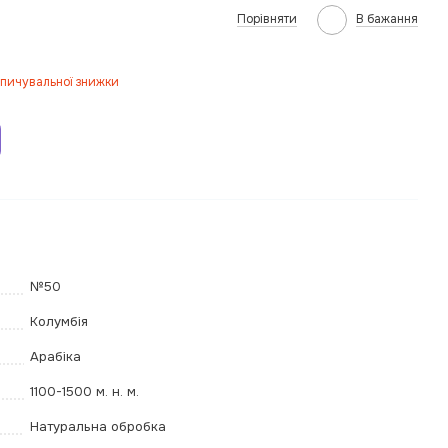
Порівняти
В бажання
пичувальної знижки
№50
Колумбія
Арабіка
1100-1500 м. н. м.
Натуральна обробка