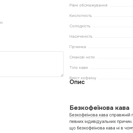
Рівні обсмажування
Кислотність
ою
Солодкість
Насиченість
Гірчинка
Смакові ноти
Тіло кави
Вміст кофеїну
Опис
Безкофеїнова кава
Безкофеїнова кава
справжній п
певних індивідуальних причин. 
що безкофеїнова кава ні в чом