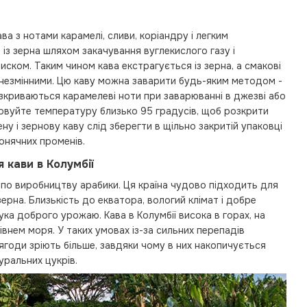
ва з нотами карамелі, сливи, коріандру і легким
 із зерна шляхом закачування вуглекислого газу і
тиском. Таким чином кава екстрагується із зерна, а смакові
незмінними. Цю каву можна заварити будь-яким методом -
зкриваються карамелеві ноти при заварюванні в джезві або
товуйте температуру близько 95 градусів, щоб розкрити
ену і зернову каву слід зберегти в щільно закритій упаковці
онячних променів.
 кави в Колумбії
ті по виробництву арабики. Ця країна чудово підходить для
рна. Близькість до екватора, вологий клімат і добре
ука доброго урожаю. Кава в Колумбії висока в горах, на
івнем моря. У таких умовах із-за сильних перепадів
ягоди зріють більше, завдяки чому в них накопичується
уральних цукрів.