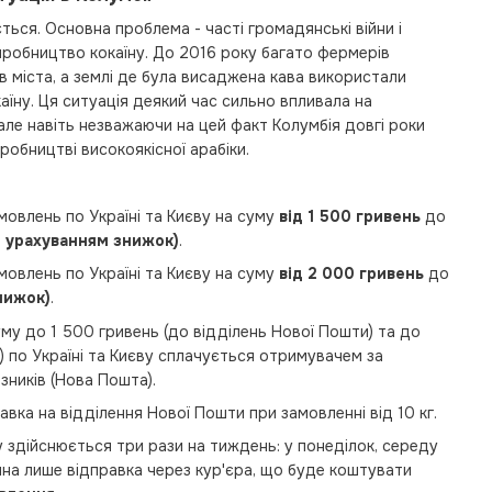
ється. Основна проблема - часті громадянські війни і
виробництво кокаїну. До 2016 року багато фермерів
и в міста, а землі де була висаджена кава використали
їну. Ця ситуація деякий час сильно впливала на
але навіть незважаючи на цей факт Колумбія довгі роки
робництві високоякісної арабіки.
овлень по Україні та Києву на суму
від 1 500 гривень
до
з урахуванням знижок)
.
овлень по Україні та Києву на суму
від 2 000 гривень
до
нижок)
.
му до 1 500 гривень (до відділень Нової Пошти) та до
) по Україні та Києву сплачується отримувачем за
зників (Нова Пошта).
авка на відділення Нової Пошти при замовленні від 10 кг.
 здійснюється три рази на тиждень: у понеділок, середу
пна лише відправка через кур'єра, що буде коштувати