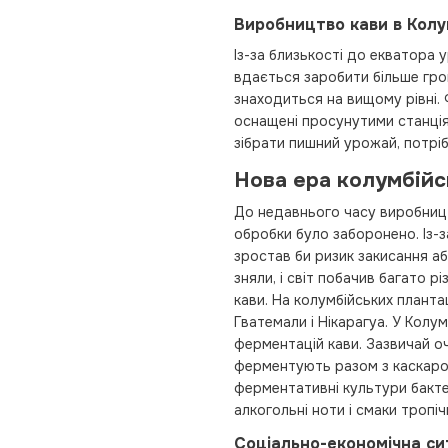
Виробництво кави в Колу
Із-за близькості до екватора 
вдається заробити більше гро
знаходиться на вищому рівні. Ф
оснащені просунутими станція
зібрати пишний урожай, потріб
Нова ера колумбійс
До недавнього часу виробни
обробки було заборонено. Із-з
зростав би ризик закисання а
зняли, і світ побачив багато р
кави. На колумбійських плантац
Гватемали і Нікарагуа. У Кол
ферментацій кави. Зазвичай оч
ферментують разом з каскарой
ферментативні культури бактер
алкогольні ноти і смаки тропіч
Соціально-економічна сит