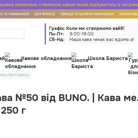
правка замовлень з меленою кавою може відбуватись із затрим
н та повернення
Для бізнесу
Оренда та купівля кавомашин
Школа ба
ої оферти
Графік: Коли ми створюємо вайб!
Пн-Пт:
9:00-18:00
Сб-Нд:
Наша кава чекає вас вдома 🌿
ай
Кавове обладнання
Школа Бариста
ена без Кофеїну
ава №50 від BUNO. | Кава м
 250 г