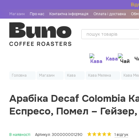
Перейти до основного контенту
Від
Магазин
Про нас
Контактна інформація
Оплата і доставка
Обмі
Рецепти приготування кави
Угода користувача
Договір публічн
Кава
Ч
Головна
Магазин
Кава
Кава Мелена
Кава Мел
Арабіка Decaf Colombia К
Еспресо, Помел – Гейзер,
В наявності
Артикул: 300000001290
1 відгук