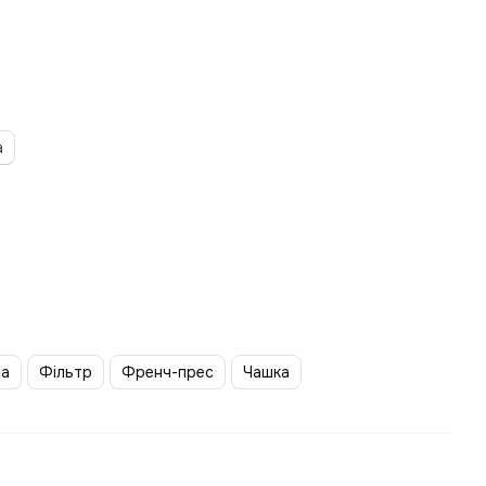
а
ва
Фільтр
Френч-прес
Чашка