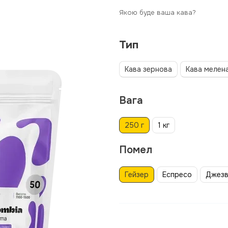
Якою буде ваша кава?
Тип
Кава зернова
Кава мелен
Вага
250 г
1 кг
Помел
Гейзер
Еспресо
Джез