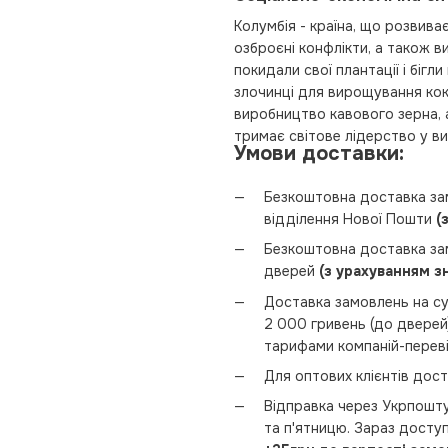
Колумбія - країна, що розвива
озброєні конфлікти, а також 
покидали свої плантації і бігл
злочинці для вирощування кока
виробництво кавового зерна, 
тримає світове лідерство у ви
Умови доставки:
Безкоштовна доставка зам
відділення Нової Пошти
(
Безкоштовна доставка зам
дверей
(з урахуванням з
Доставка замовлень на су
2 000 гривень (до дверей
тарифами компаній-переві
Для оптових клієнтів дост
Відправка через Укрпошту
та п'ятницю. Зараз досту