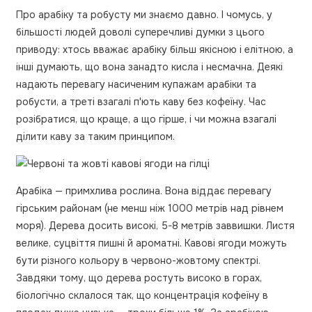
Про арабіку та робусту ми знаємо давно. І чомусь, у
більшості людей доволі суперечливі думки з цього
приводу: хтось вважає арабіку більш якісною і елітною, а
інші думають, що вона занадто кисла і несмачна. Деякі
надають перевагу насиченим купажам арабіки та
робусти, а треті взагалі п'ють каву без кофеїну. Час
розібратися, що краще, а що гірше, і чи можна взагалі
ділити каву за таким принципом.
Арабіка — примхлива рослина. Вона віддає перевагу
гірським районам (не менш ніж 1000 метрів над рівнем
моря). Дерева досить високі, 5-8 метрів заввишки. Листя
велике, суцвіття пишні й ароматні. Кавові ягоди можуть
бути різного кольору в червоно-жовтому спектрі.
Завдяки тому, що дерева ростуть високо в горах,
біологічно склалося так, що концентрація кофеїну в