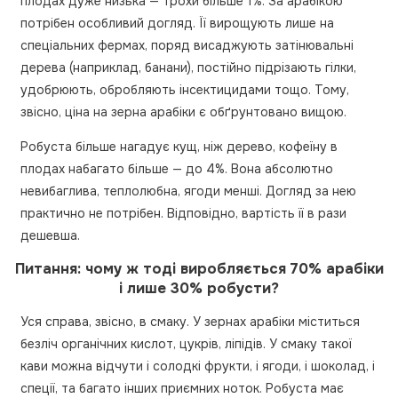
плодах дуже низька — трохи більше 1%. За арабікою
потрібен особливий догляд. Її вирощують лише на
спеціальних фермах, поряд висаджують затінювальні
дерева (наприклад, банани), постійно підрізають гілки,
удобрюють, обробляють інсектицидами тощо. Тому,
звісно, ціна на зерна арабіки є обґрунтовано вищою.
Робуста більше нагадує кущ, ніж дерево, кофеїну в
плодах набагато більше — до 4%. Вона абсолютно
невибаглива, теплолюбна, ягоди менші. Догляд за нею
практично не потрібен. Відповідно, вартість її в рази
дешевша.
Питання: чому ж тоді виробляється 70% арабіки
і лише 30% робусти?
Уся справа, звісно, в смаку. У зернах арабіки міститься
безліч органічних кислот, цукрів, ліпідів. У смаку такої
кави можна відчути і солодкі фрукти, і ягоди, і шоколад, і
спеції, та багато інших приємних ноток. Робуста має