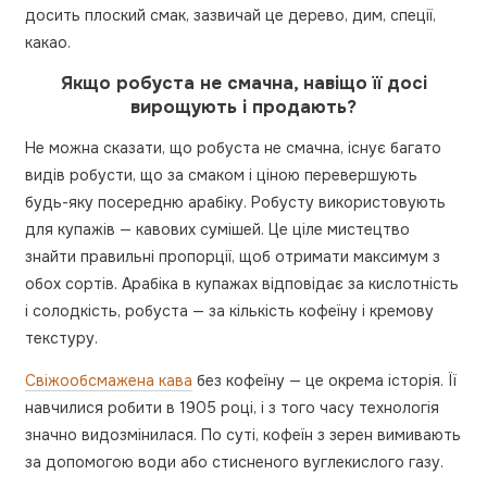
досить плоский смак, зазвичай це дерево, дим, спеції,
какао.
Якщо робуста не смачна, навіщо її досі
вирощують і продають?
Не можна сказати, що робуста не смачна, існує багато
видів робусти, що за смаком і ціною перевершують
будь-яку посередню арабіку. Робусту використовують
для купажів — кавових сумішей. Це ціле мистецтво
знайти правильні пропорції, щоб отримати максимум з
обох сортів. Арабіка в купажах відповідає за кислотність
і солодкість, робуста — за кількість кофеїну і кремову
текстуру.
Свіжообсмажена кава
без кофеїну — це окрема історія. Її
навчилися робити в 1905 році, і з того часу технологія
значно видозмінилася. По суті, кофеїн з зерен вимивають
за допомогою води або стисненого вуглекислого газу.