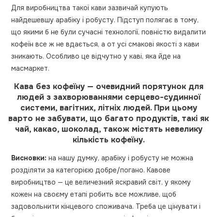
Для виробництва такої кави зазвичай купують
найдешевшу арабіку і робусту. Підступ полягає в тому,
що якими б не були сучасні технології, повністю видалити
кофеїн все ж не вдається, а от усі смакові якості з кави
зникають. Особливо це відчутно у каві, яка йде на
масмаркет.
Кава без кофеїну — очевидний порятунок для
людей з захворюваннями серцево-судинної
системи, вагітних, літніх людей. При цьому
варто не забувати, що багато продуктів, такі як
чай, какао, шоколад, також містять невелику
кількість кофеїну.
Висновки:
на нашу думку, арабіку і робусту не можна
розділяти за категорією добре/погано. Кавове
виробництво — це величезний яскравий світ, у якому
кожен на своєму етапі робить все можливе, щоб
задовольнити кінцевого споживача. Треба це цінувати і