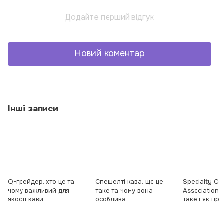
Додайте перший відгук
Новий коментар
Інші записи
Q-грейдер: хто це та
Спешeлті кава: що це
Specialty C
чому важливий для
таке та чому вона
Association
якості кави
особлива
таке і як 