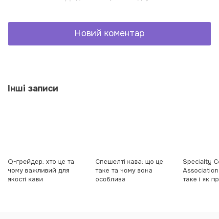
Новий коментар
Інші записи
Q-грейдер: хто це та
Спешeлті кава: що це
Specialty C
чому важливий для
таке та чому вона
Association
якості кави
особлива
таке і як 