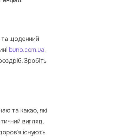
тенціал.
я та щоденний
ині
buno.com.ua
.
роздріб. Зробіть
аю та какао, які
етичний вигляд,
доров'я існують