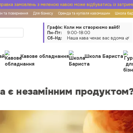
правка замовлень з меленою кавою може відбуватись із затрим
н та повернення
Для бізнесу
Оренда та купівля кавомашин
Школа ба
ої оферти
Графік: Коли ми створюємо вайб!
Пн-Пт:
9:00-18:00
Сб-Нд:
Наша кава чекає вас вдома 🌿
ай
Кавове обладнання
Школа Бариста
а є незамінним продуктом