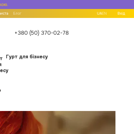
кою.
риста
Блог
UA
EN
Вхід
+380 (50) 370-02-78
Гурт для бізнесу
?