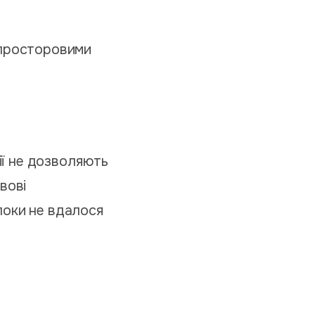
 просторовими
мії не дозволяють
вові
поки не вдалося