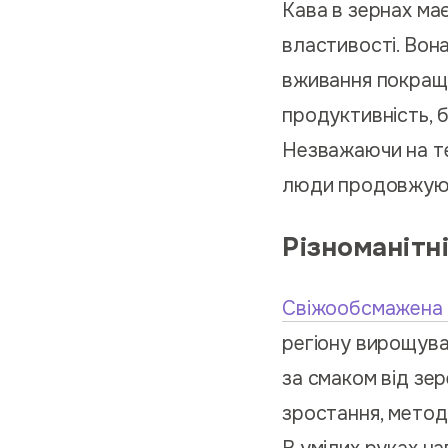
Кава в зернах має
властивості. Вон
вживання покращує
продуктивність, 
Незважаючи на те,
люди продовжують
Різноманітн
Свіжообсмажена 
регіону вирощува
за смаком від зере
зростання, метод