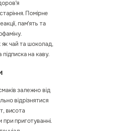
здоров'я
старіння. Помірне
акції, пам'ять та
офаміну.
 як чай та шоколад,
 підписка на каву.
и
смаків залежно від
льно відрізнятися
ат, висота
 при приготуванні.