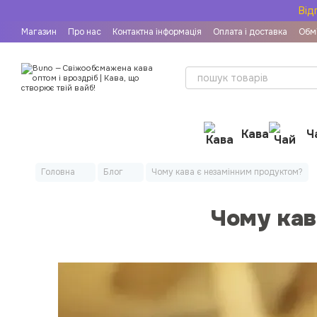
Перейти до основного контенту
Від
Магазин
Про нас
Контактна інформація
Оплата і доставка
Обмі
Рецепти приготування кави
Угода користувача
Договір публічн
Кава
Ч
Головна
Блог
Чому кава є незамінним продуктом?
Чому кав