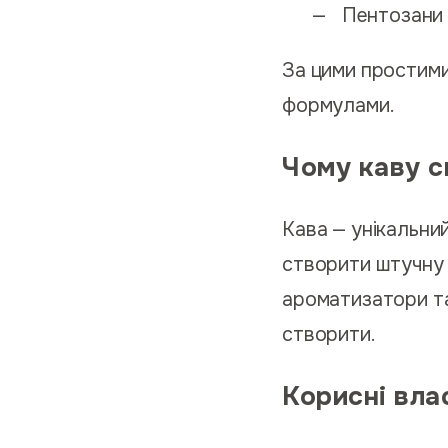
Пентозани
За цими простими
формулами.
Чому каву с
Кава — унікальний
створити штучну к
ароматизатори та
створити.
Корисні вла