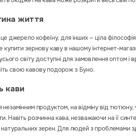
авіть бюджетна кава може розкрити весь свій по
тина життя
 це джерело кофеїну, для інших — ціла філософі
е купити зернову каву в нашому інтернет-магаз
 усього світу доступні для замовлення оптом і в
очніть свою кавову подорож з Буно.
ь кави
незамінним продуктом, на відміну від тютюну, ч
и. Навіть розчинна кава, незважаючи на її синт
 натуральних зерен. Для людей з проблемами з