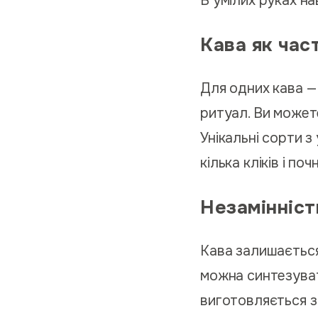
В умілих руках н
Кава як час
Для одних кава —
ритуал. Ви может
Унікальні сорти з
кілька кліків і п
Незамінніст
Кава залишається 
можна синтезуват
виготовляється з