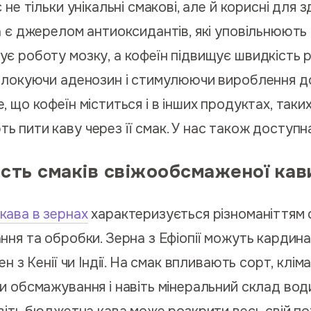
 не тільки унікальні смакові, але й корисні для 
а є джерелом антиоксидантів, які уповільнюють 
 роботу мозку, а кофеїн підвищує швидкість ре
блокуючи аденозин і стимулюючи вироблення д
 що кофеїн міститься і в інших продуктах, таких
 пити каву через її смак. У нас також доступна
ість смаків свіжообсмаженої кав
кава в зернах
характеризується різноманіттям 
ння та обробки. Зерна з Ефіопії можуть кардина
н з Кенії чи Індії. На смак впливають сорт, клім
и обсмажування і навіть мінеральний склад води