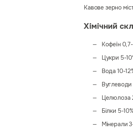
Кавове зерно міс
Хімічний ск
Кофеїн 0,7
Цукри 5-1
Вода 10-12
Вуглеводи
Целюлоза 
Білки 5-10
Мінерали 