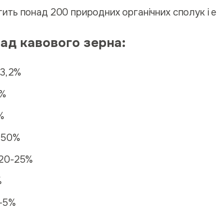
тить понад 200 природних органічних сполук і е
лад кавового зерна:
-3,2%
0%
%
 50%
20-25%
%
3-5%