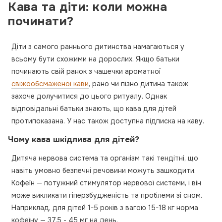
Кава та діти: коли можна
починати?
Діти з самого раннього дитинства намагаються у
всьому бути схожими на дорослих. Якщо батьки
починають свій ранок з чашечки ароматної
свіжообсмаженої кави
, рано чи пізно дитина також
захоче долучитися до цього ритуалу. Однак
відповідальні батьки знають, що кава для дітей
протипоказана. У нас також доступна підписка на каву.
Чому кава шкідлива для дітей?
Дитяча нервова система та організм такі тендітні, що
навіть умовно безпечні речовини можуть зашкодити.
Кофеїн — потужний стимулятор нервової системи, і він
може викликати гіперзбудженість та проблеми зі сном.
Наприклад, для дітей 1-5 років з вагою 15-18 кг норма
кофеїну — 37,5 - 45 мг на день.