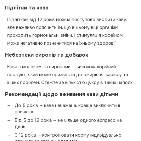
Підлітки та кава
Підліткам від 12 років можна поступово вводити каву,
але важливо пояснити їм, що в цьому віці організм
проходить гормональні зміни, і стимуляція кофеїном
може негативно позначитися на їхньому здоров'ї.
Небезпеки сиропів та добавок
Кава з молоком та сиропами — висококалорійний
продукт, який може призвести до ожиріння, карієсу та
інших проблем. Стежте за кількістю цукру в таких напоях.
Рекомендації щодо вживання кави дітьми
До 5 років — кава небажана, краще виключити її
повністю.
Від 5 до 12 років — не більше одного еспресо на
день.
З 12 років — контролювати норму індивідуально,