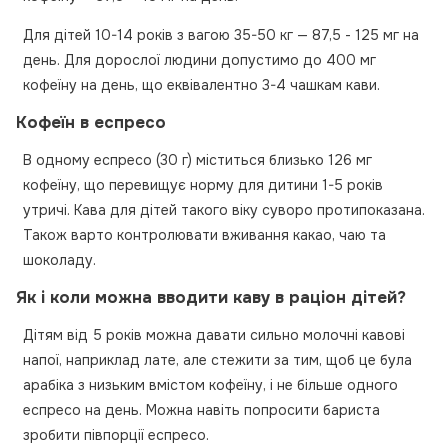
Для дітей 10-14 років з вагою 35-50 кг — 87,5 - 125 мг на
день. Для дорослої людини допустимо до 400 мг
кофеїну на день, що еквівалентно 3-4 чашкам кави.
Кофеїн в еспресо
В одному еспресо (30 г) міститься близько 126 мг
кофеїну, що перевищує норму для дитини 1-5 років
утричі. Кава для дітей такого віку суворо протипоказана.
Також варто контролювати вживання какао, чаю та
шоколаду.
Як і коли можна вводити каву в раціон дітей?
Дітям від 5 років можна давати сильно молочні кавові
напої, наприклад лате, але стежити за тим, щоб це була
арабіка з низьким вмістом кофеїну, і не більше одного
еспресо на день. Можна навіть попросити бариста
зробити півпорції еспресо.