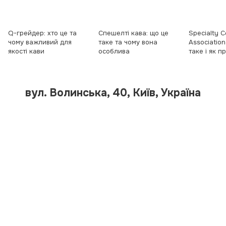
Q-грейдер: хто це та
Спешeлті кава: що це
Specialty C
чому важливий для
таке та чому вона
Association
якості кави
особлива
таке і як 
вул. Волинська, 40, Київ, Україна