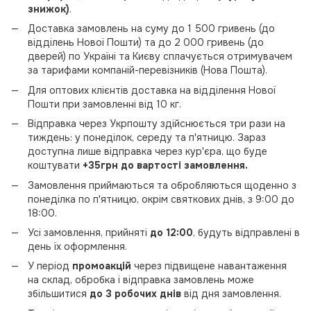
знижок)
.
Доставка замовлень на суму до 1 500 гривень (до
відділень Нової Пошти) та до 2 000 гривень (до
дверей) по Україні та Києву сплачується отримувачем
за тарифами компаній-перевізників (Нова Пошта).
Для оптових клієнтів доставка на відділення Нової
Пошти при замовленні від 10 кг.
Відправка через Укрпошту здійснюється три рази на
тиждень: у понеділок, середу та п'ятницю. Зараз
доступна лише відправка через кур'єра, що буде
коштувати
+35грн
до вартості замовлення.
Замовлення приймаються та обробляються щоденно з
понеділка по п'ятницю, окрім святкових днів, з 9:00 до
18:00.
Усі замовлення, прийняті
до 12:00
, будуть відправлені в
день їх оформлення.
У період
промоакцій
через підвищене навантаження
на склад, обробка і відправка замовлень може
збільшитися
до 3 робочих днів
від дня замовлення.