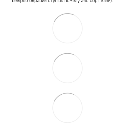
невірно обраний ступінь помелу або сорт кави).