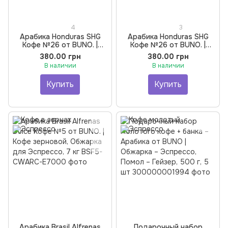
4
3
Арабика Honduras SHG
Арабика Honduras SHG
Кофе №26 от BUNO. |
Кофе №26 от BUNO. |
Кофе зерновой, Обжарка
Кофе молотый, Обжарка
380.00 грн
380.00 грн
для Эспрессо, 250 г
для Эспрессо, Помол для
В наличии
В наличии
Гейзер, 250 г
Купить
Купить
Арабика Brasil Alfrenas
Подарочный набор