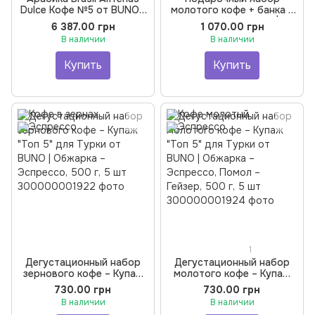
Dulce Кофе №5 от BUNO. |
молотого кофе + банка –
Кофе зерновой, Обжарка
Арабика от BUNO |
6 387.00 грн
1 070.00 грн
для Эспрессо, 7 кг
Обжарка – Эспрессо,
В наличии
В наличии
Помол – Гейзер, 500 г, 5
шт
Купить
Купить
1
Дегустационный набор
Дегустационный набор
зернового кофе – Купаж
молотого кофе – Купаж
"Топ 5" для Турки от
"Топ 5" для Турки от
730.00 грн
730.00 грн
BUNO | Обжарка –
BUNO | Обжарка –
В наличии
В наличии
Эспрессо, 500 г, 5 шт
Эспрессо, Помол – Гейзер,