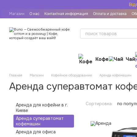
Перейти к основному контенту
Від
Магазин
О нас
Контактная информация
Оплата и доставка
Об
Рецепты приготовления кофе
Пользовательское соглашение
Дог
Кофе
Чай
Главная
Магазин
Кофейное оборудование
Аренда кофемашин
Аренда суперавтомат коф
Сортировка:
по попул
Аренда для кофейни в г.
Киеве
Аренда суперавтомат
кофемашин
Аренда для офиса