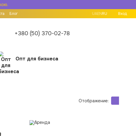
кою.
ста
Блог
UA
EN
RU
Вход
+380 (50) 370-02-78
Опт для бизнеса
Отображение: