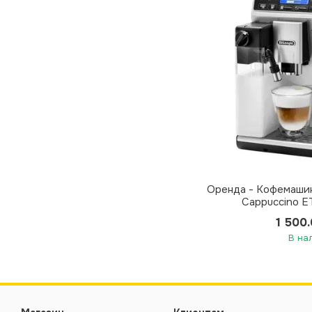
Оренда - Кофемашин
Cappuccino E
1 500
В на