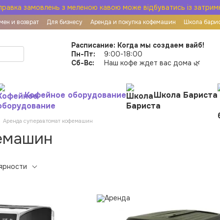
правка замовлень з меленою кавою може відбуватись із затрим
мен и возврат
Для бизнесу
Аренда и покупка кофемашин
Школа бари
овор публичной оферты
Расписание: Когда мы создаем вайб!
Пн-Пт:
9:00-18:00
Сб-Вс:
Наш кофе ждет вас дома 🌿
Кофейное оборудование
Школа Бариста
Аренда суперавтомат кофемашин
емашин
ярности