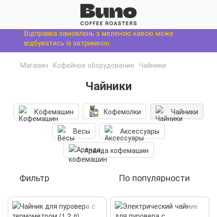
Відправка замовлень з меленою кавою може
відбуватись із затримкою.
Магазин
Кофейное оборудование
Чайники
Чайники
Кофемашин
Кофемолки
Чайники
Весы
Аксессуары
Аренда кофемашин
Фильтр
По популярности