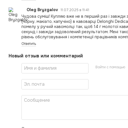
Oleg Bryzgalov
11.07.2025 в 11:41
Чудова суміш! Купляю вже не в перший раз і завжди 
(чорну, макіато, капучіно) в кавоварці Delonghi Dedi
помелу у ручній кавомолці так, щоб 14 г молотої ка
секунд і завжди задоволений результатом. Мені та
рівень обслуговування і компетенції працівників ком
Ответить
Новый отзыв или комментарий
Войти с помощью