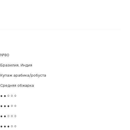
№80
Бразилия, Индия
Купаж арабика/робуста
Средняя обжарка
● ● ○ ○ ○
● ● ● ○ ○
● ● ○ ○ ○
● ● ● ○ ○