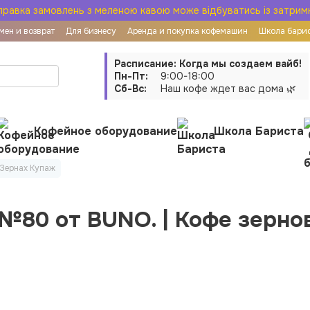
правка замовлень з меленою кавою може відбуватись із затрим
мен и возврат
Для бизнесу
Аренда и покупка кофемашин
Школа бари
овор публичной оферты
Расписание: Когда мы создаем вайб!
Пн-Пт:
9:00-18:00
Сб-Вс:
Наш кофе ждет вас дома 🌿
Кофейное оборудование
Школа Бариста
 Зернах Купаж
 №80 от BUNO. | Кофе зерн