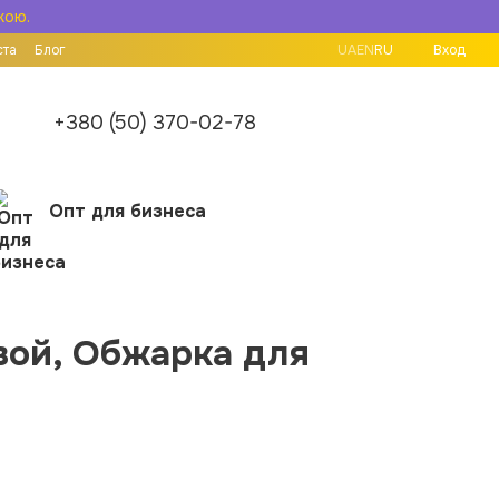
кою.
ста
Блог
UA
EN
RU
Вход
+380 (50) 370-02-78
Опт для бизнеса
овой, Обжарка для