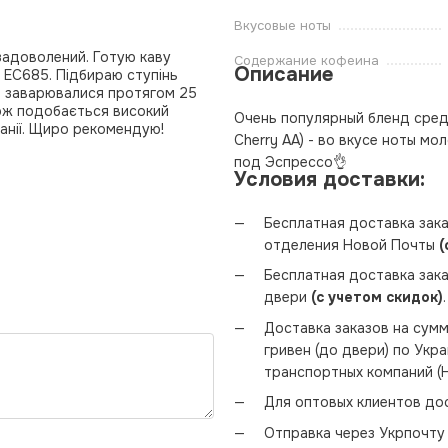
Вкусовые ноты
задоволений. Готую каву
Содержание кофеина
Описание
ca EC685. Підбираю ступінь
ви заварювалися протягом 25
кож подобається високий
Очень популярный бленд среди
панії. Щиро рекомендую!
Cherry AA) - во вкусе ноты м
под Эспрессо👌
Условия доставки:
Бесплатная доставка зака
отделения Новой Почты
(
Бесплатная доставка зака
двери
(с учетом скидок)
.
Доставка заказов на сумм
гривен (до двери) по Укр
транспортных компаний (Н
Для оптовых клиентов дос
Отправка через Укрпочту 